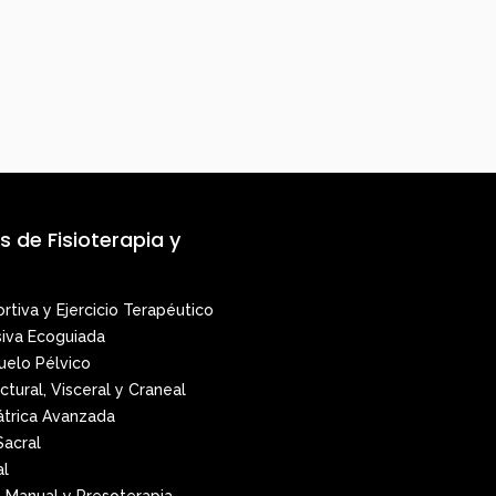
 de Fisioterapia y
rtiva y Ejercicio Terapéutico
asiva Ecoguiada
Suelo Pélvico
ctural, Visceral y Craneal
átrica Avanzada
Sacral
al