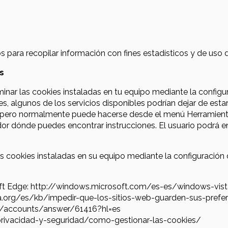
os para recopilar información con fines estadísticos y de uso 
s
liminar las cookies instaladas en tu equipo mediante la confi
es, algunos de los servicios disponibles podrían dejar de esta
r, pero normalmente puede hacerse desde el menú Herramien
r dónde puedes encontrar instrucciones. El usuario podrá e
las cookies instaladas en su equipo mediante la configuración
soft Edge: http://windows.microsoft.com/es-es/windows-vis
lla.org/es/kb/impedir-que-los-sitios-web-guarden-sus-prefe
m/accounts/answer/61416?hl=es
s/privacidad-y-seguridad/como-gestionar-las-cookies/