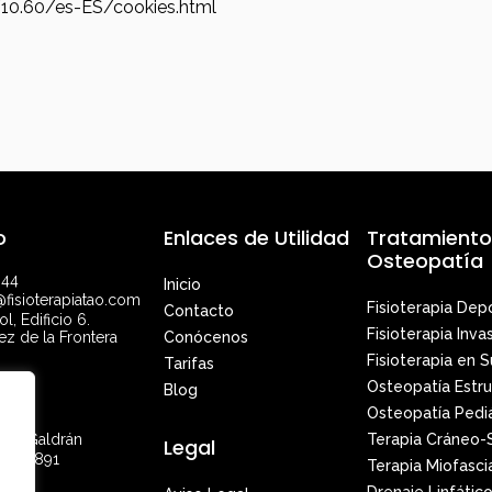
/10.60/es-ES/cookies.html
o
Enlaces de Utilidad
Tratamientos
Osteopatía
844
Inicio
fisioterapiatao.com
Fisioterapia Depo
Contacto
l, Edificio 6.
Fisioterapia Inv
ez de la Frontera
Conócenos
Fisioterapia en 
Tarifas
Osteopatía Estru
Blog
ión
Osteopatía Pedi
mán Galdrán
Terapia Cráneo-
Legal
 N° 5891
Terapia Miofasci