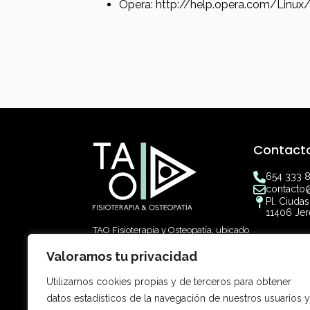
Opera: http://help.opera.com/Linux
Contact
654 333 
contacto@
Pl. Ciudaso
11406 Jer
TAO Fisioterapia y Osteopatía, ubicado
en Jerez de la Frontera, es un centro
Informac
Valoramos tu privacidad
especializado en Fisioterapia y
Osteopatía Holística que combina
Paula Ro
técnicas manuales personalizadas
Utilizamos cookies propias y de terceros para obtener
Colegiada
para la prevención y tratamiento de
datos estadísticos de la navegación de nuestros usuarios y
lesiones y mejorar la salud integral. El