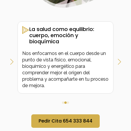
en
La salud como equilibrio:
cuerpo, emoción y
bioquímica
La 
Nos enfocamos en el cuerpo desde un
her
punto de vista físico, emocional,
rec
ar
bioquímico y energético para
les
no
comprender mejor el origen del
reg
po,
problema y acompañarte en tu proceso
pue
de mejora.
con
Pedir Cita 654 333 844