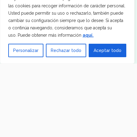
las cookies para recoger información de carácter personal.
Usted puede permitir su uso o rechazarlo, también puede
cambiar su configuración siempre que lo desee. Si acepta
o continúa navegando, consideramos que acepta su
uso. Puede obtener más información
aquí.
Personalizar
Rechazar todo
Aceptar todo
Fisioterapia Deportiva
Tratamiento orientado a mejorar movilidad,
fuerza y control del movimiento en lesión,
recuperación o prevención.
Fisioterapia invasiva ecoguiada