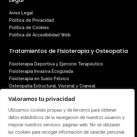
Aviso Legal
Política de Privacidad
Política de Cookies
Política de Accesibilidad Web
Tratamientos de Fisioterapia y Osteopatía
Fisioterapia Deportiva y Ejercicio Terapéutico
Fisioterapia Invasiva Ecoguiada
Fisioterapia en Suelo Pélvico
Osteopatía Estructural, Visceral y Craneal
Osteopatía Pediátrica Avanzada
Valoramos tu privacidad
Terapia Cráneo-Sacral
Terapia Miofascial
Utilizamos cookies propias y de terceros para obtener
Drenaje Linfático Manual y Presoterapia
datos estadísticos de la navegación de nuestros usuarios y
Diatermia
mejorar nuestros servicios. páginas web. No se utilizarán
Magnetoterapia en Jerez
las cookies para recoger información de carácter personal.